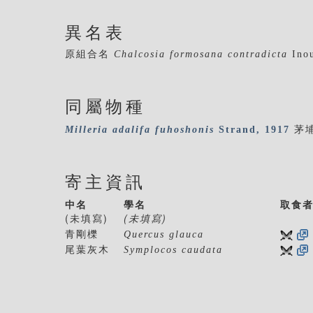
異名表
原組合名
Chalcosia formosana contradicta
Inou
同屬物種
Milleria
adalifa
fuhoshonis
Strand, 1917
茅
寄主資訊
中名
學名
取食
(未填寫)
(未填寫)
青剛櫟
Quercus glauca
尾葉灰木
Symplocos caudata