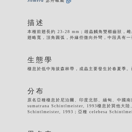
Somera
瑟舟蛾屬
描述
本種前翅長約 23-28 mm；雄蟲觸角雙櫛齒狀
翅略寬，頂角圓弧，外緣些微向外彎，中段具有一
生態學
棲息於低中海拔森林帶，成蟲主要發生於春夏季。
分布
原名亞種棲息於尼泊爾、印度北部、緬甸、中國南
sumatrana Schintlmeister, 1993棲息
Schintlmeister, 1993；亞種 celebesa Schin