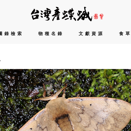
圖錄檢索
物種名錄
文獻資源
食
7