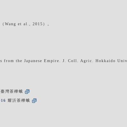
 et al., 2015）。
s from the Japanese Empire. J. Coll. Agric. Hokkaido Univ
臺灣茶樺蛾
016
耀沂茶樺蛾