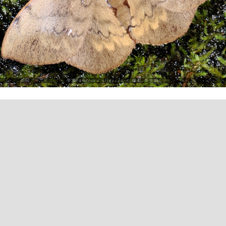
學名:
Andraca olivacea
♂ 攝影:吳士緯