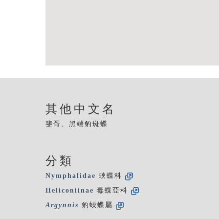
其他中文名
斐胥、黑端豹斑蝶
分類
Nymphalidae
蛺蝶科
Heliconiinae
毒蝶亞科
Argynnis
豹蛺蝶屬