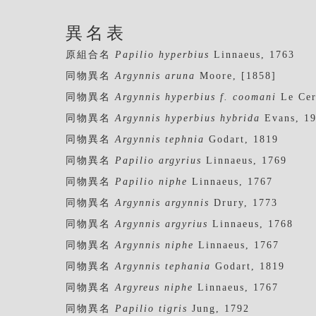
異名表
原組合名
Papilio hyperbius
Linnaeus, 1763
同物異名
Argynnis aruna
Moore, [1858]
同物異名
Argynnis hyperbius f. coomani
Le Cer
同物異名
Argynnis hyperbius hybrida
Evans, 1
同物異名
Argynnis tephnia
Godart, 1819
同物異名
Papilio argyrius
Linnaeus, 1769
同物異名
Papilio niphe
Linnaeus, 1767
同物異名
Argynnis argynnis
Drury, 1773
同物異名
Argynnis argyrius
Linnaeus, 1768
同物異名
Argynnis niphe
Linnaeus, 1767
同物異名
Argynnis tephania
Godart, 1819
同物異名
Argyreus niphe
Linnaeus, 1767
同物異名
Papilio tigris
Jung, 1792