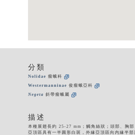
分類
Nolidae
瘤蛾科
Westermanninae
俊瘤蛾亞科
Negeta
斜帶瘤蛾屬
描述
本種展翅長約 25-27 mm；觸角絲狀；頭部、
亞頂區具有一半圓形白斑，外緣亞頂區向內緣半部