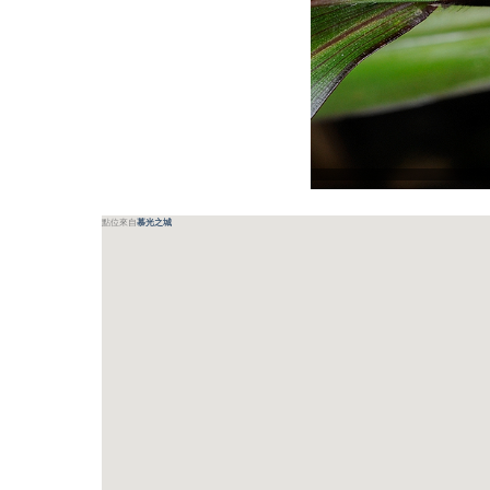
點位來自
慕光之城