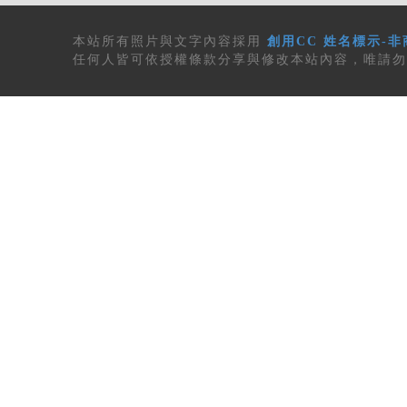
本站所有
照片與文字內容
採用
創用CC 姓名標示-非
任何人皆可依授權條款分享與修改本站內容，唯請勿