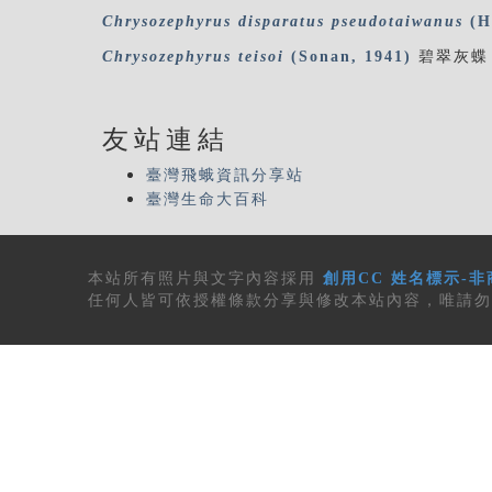
Chrysozephyrus
disparatus
pseudotaiwanus
(H
Chrysozephyrus
teisoi
(Sonan, 1941)
碧翠灰蝶
友站連結
臺灣飛蛾資訊分享站
臺灣生命大百科
本站所有
照片與文字內容
採用
創用CC 姓名標示-非
任何人皆可依授權條款分享與修改本站內容，唯請勿