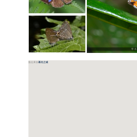
學名
點位來自
慕光之城