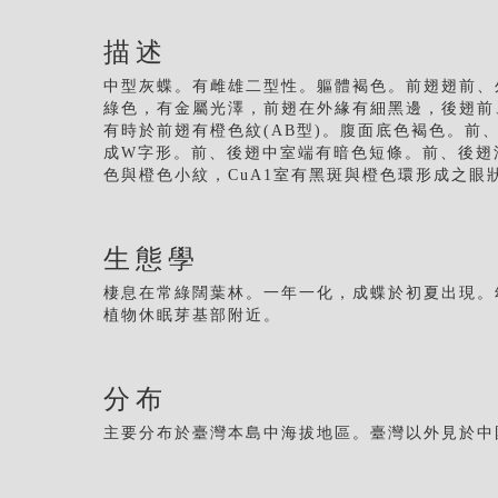
描述
中型灰蝶。有雌雄二型性。軀體褐色。前翅翅前、
綠色，有金屬光澤，前翅在外緣有細黑邊，後翅前
有時於前翅有橙色紋(AB型)。腹面底色褐色。
成W字形。前、後翅中室端有暗色短條。前、後翅
色與橙色小紋，CuA1室有黑斑與橙色環形成之
生態學
棲息在常綠闊葉林。一年一化，成蝶於初夏出現。
植物休眠芽基部附近。
分布
主要分布於臺灣本島中海拔地區。臺灣以外見於中