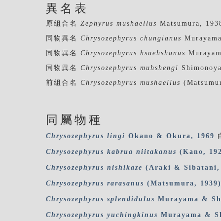
異名表
原組合名
Zephyrus mushaellus
Matsumura, 193
同物異名
Chrysozephyrus chungianus
Murayama
同物異名
Chrysozephyrus hsuehshanus
Murayam
同物異名
Chrysozephyrus muhshengi
Shimonoya
前組合名
Chrysozephyrus mushaellus
(Matsumur
同屬物種
Chrysozephyrus
lingi
Okano & Okura, 1969
Chrysozephyrus
kabrua
niitakanus
(Kano, 19
Chrysozephyrus
nishikaze
(Araki & Sibatani,
Chrysozephyrus
rarasanus
(Matsumura, 1939
Chrysozephyrus
splendidulus
Murayama & Sh
Chrysozephyrus
yuchingkinus
Murayama & Sh