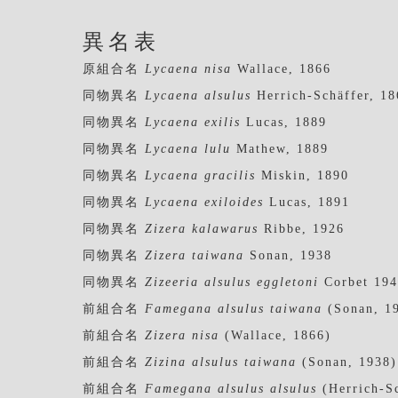
異名表
原組合名
Lycaena nisa
Wallace, 1866
同物異名
Lycaena alsulus
Herrich-Schäffer, 18
同物異名
Lycaena exilis
Lucas, 1889
同物異名
Lycaena lulu
Mathew, 1889
同物異名
Lycaena gracilis
Miskin, 1890
同物異名
Lycaena exiloides
Lucas, 1891
同物異名
Zizera kalawarus
Ribbe, 1926
同物異名
Zizera taiwana
Sonan, 1938
同物異名
Zizeeria alsulus eggletoni
Corbet 19
前組合名
Famegana alsulus taiwana
(Sonan, 1
前組合名
Zizera nisa
(Wallace, 1866)
前組合名
Zizina alsulus taiwana
(Sonan, 1938)
前組合名
Famegana alsulus alsulus
(Herrich-Sc