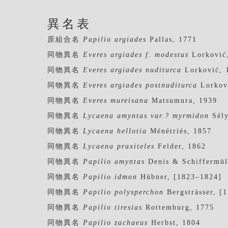
異名表
原組合名
Papilio argiades
Pallas, 1771
同物異名
Everes argiades f. modestus
Lorković
同物異名
Everes argiades nuditurca
Lorković, 
同物異名
Everes argiades postnuditurca
Lorkov
同物異名
Everes mureisana
Matsumura, 1939
同物異名
Lycaena amyntas var.? myrmidon
Sély
同物異名
Lycaena hellotia
Ménétriés, 1857
同物異名
Lycaena praxiteles
Felder, 1862
同物異名
Papilio amyntas
Denis & Schiffermül
同物異名
Papilio idmon
Hübner, [1823–1824]
同物異名
Papilio polysperchon
Bergsträsser, [
同物異名
Papilio tiresias
Rottemburg, 1775
同物異名
Papilio zachaeus
Herbst, 1804