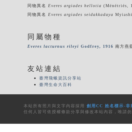
同物異名
Everes argiades hellotia
(Ménétriés, 
同物異名
Everes argiades seidakkadaya
Myiashi
同屬物種
Everes
lacturnus
rileyi
Godfrey, 1916
南方燕
友站連結
臺灣飛蛾資訊分享站
臺灣生命大百科
本站所有
照片與文字內容
採用
創用CC 姓名標示-非
任何人皆可依授權條款分享與修改本站內容，唯請勿