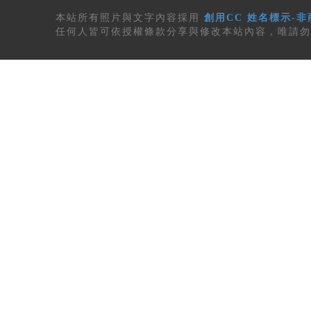
本站所有
照片與文字內容
採用
創用CC 姓名標示-非
任何人皆可依授權條款分享與修改本站內容，唯請勿