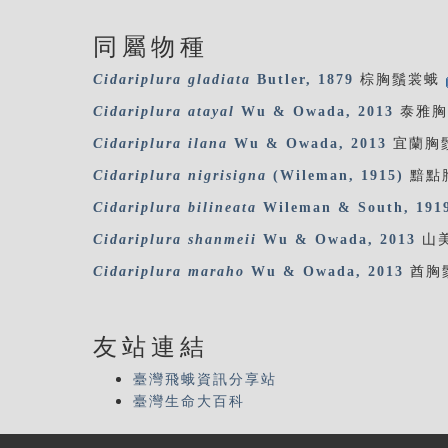
同屬物種
Cidariplura
gladiata
Butler, 1879
棕胸鬚裳蛾
Cidariplura
atayal
Wu & Owada, 2013
泰雅胸
Cidariplura
ilana
Wu & Owada, 2013
宜蘭胸
Cidariplura
nigrisigna
(Wileman, 1915)
黯點
Cidariplura
bilineata
Wileman & South, 191
Cidariplura
shanmeii
Wu & Owada, 2013
山
Cidariplura
maraho
Wu & Owada, 2013
酋胸
友站連結
臺灣飛蛾資訊分享站
臺灣生命大百科