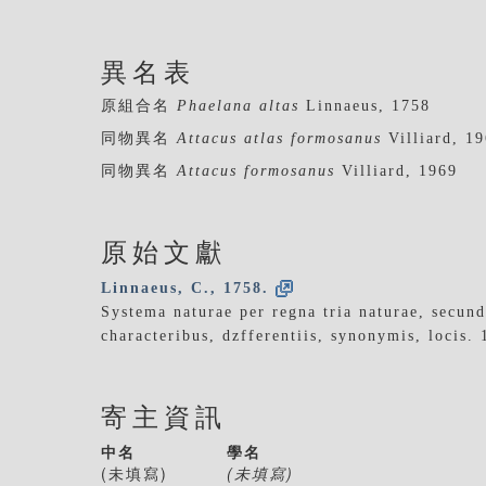
異名表
原組合名
Phaelana altas
Linnaeus, 1758
同物異名
Attacus atlas formosanus
Villiard, 1
同物異名
Attacus formosanus
Villiard, 1969
原始文獻
Linnaeus, C., 1758.
Systema naturae per regna tria naturae, secund
characteribus, dzfferentiis, synonymis, locis.
寄主資訊
中名
學名
(未填寫)
(未填寫)