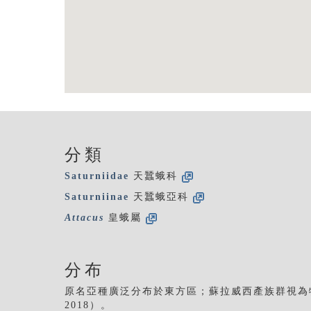
分類
Saturniidae
天蠶蛾科
Saturniinae
天蠶蛾亞科
Attacus
皇蛾屬
分布
原名亞種廣泛分布於東方區；蘇拉威西產族群視為特有亞種 simal
2018）。