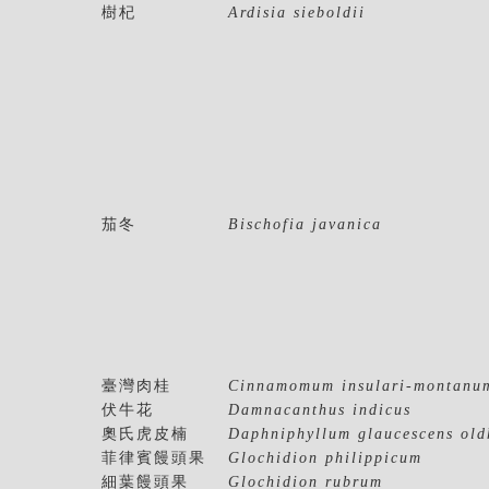
樹杞
Ardisia sieboldii
茄冬
Bischofia javanica
臺灣肉桂
Cinnamomum insulari-montanu
伏牛花
Damnacanthus indicus
奧氏虎皮楠
Daphniphyllum glaucescens old
菲律賓饅頭果
Glochidion philippicum
細葉饅頭果
Glochidion rubrum