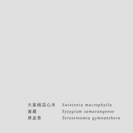
大葉桃花心木
Swietenia macrophylla
蓮霧
Syzygium samarangense
厚皮香
Ternstroemia gymnanthera