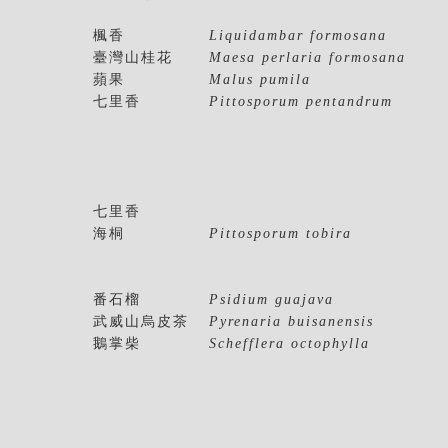
楓香
Liquidambar formosana
臺灣山桂花
Maesa perlaria formosana
蘋果
Malus pumila
七里香
Pittosporum pentandrum
七里香
海桐
Pittosporum tobira
番石榴
Psidium guajava
武威山烏皮茶
Pyrenaria buisanensis
鵝掌柴
Schefflera octophylla