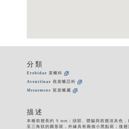
分類
Erebidae
裳蛾科
Aventiinae
燕裳蛾亞科
Metaemene
斑裳蛾屬
描述
本種前翅長約 9 mm；頭部、體軀與前翅淡灰色
呈三角狀的圓形斑，外緣具有兩個小黑點斑；後翅