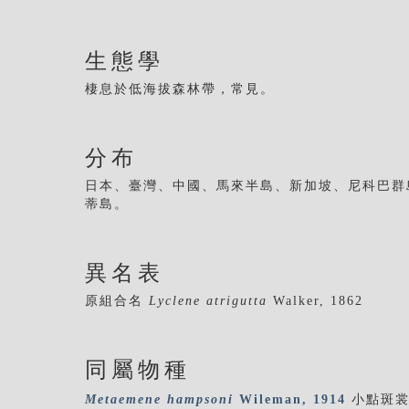
生態學
棲息於低海拔森林帶，常見。
分布
日本、臺灣、中國、馬來半島、新加坡、尼科巴群
蒂島。
異名表
原組合名
Lyclene atrigutta
Walker, 1862
同屬物種
Metaemene
hampsoni
Wileman, 1914
小點斑