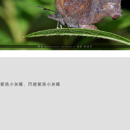
學名:
Mahathala hainani
♂ 攝影:林淑芳
翅紫燕小灰蝶、凹翅紫燕小灰蝶