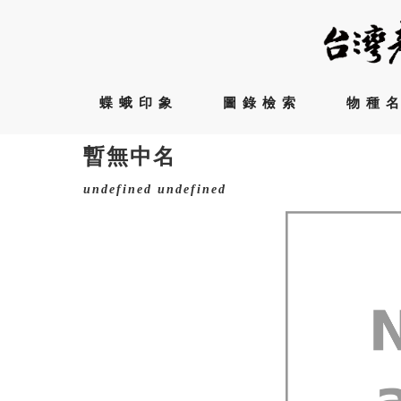
蝶蛾印象
圖錄檢索
物種
暫無中名
undefined
undefined