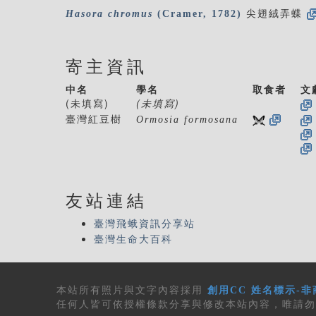
Hasora
chromus
(Cramer, 1782)
尖翅絨弄蝶
寄主資訊
中名
學名
取食者
文
(未填寫)
(未填寫)
臺灣紅豆樹
Ormosia formosana
友站連結
臺灣飛蛾資訊分享站
臺灣生命大百科
本站所有
照片與文字內容
採用
創用CC 姓名標示-非
任何人皆可依授權條款分享與修改本站內容，唯請勿