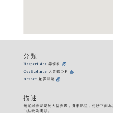
分類
Hesperiidae
弄蝶科
Coeliadinae
大弄蝶亞科
Hasora
趾弄蝶屬
描述
無尾絨弄蝶屬於大型弄蝶，身形肥短，翅膀正面為
白點較為明顯。