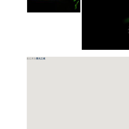
點位來自
慕光之城