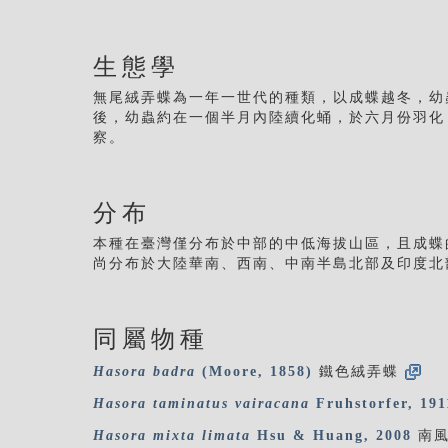
生態學
無尾絨弄蝶為一年一世代的種類，以成蝶越冬，幼
後，幼蟲約在一個半月內陸續化蛹，於六月份羽化
察。
分布
本種在臺灣僅分布於中部的中低海拔山區，且成蝶
尚分布於大陸華南、西南、中南半島北部及印度北
同屬物種
Hasora
badra
(Moore, 1858)
鐵色絨弄蝶
Hasora
taminatus
vairacana
Fruhstorfer, 191
Hasora
mixta
limata
Hsu & Huang, 2008
南