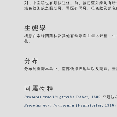
列，中室端也有類似短條。前、後翅亞外緣均有暗
銀色紋形成之眼狀斑。臀區有黑斑、橙色紋及銀色
生態學
棲息在常綠闊葉林及其他有幼蟲寄主樹木栽植、生
苞。
分布
分布於臺灣本島中、南部低海拔地區以及蘭嶼。臺
同屬物種
Prosotas
gracilis
gracilis
Röber, 1886
窄翅波
Prosotas
nora
formosana
(Fruhstorfer, 1916)