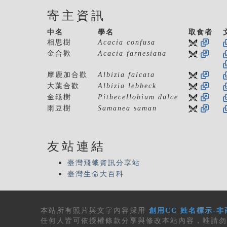
寄主資訊
中名
學名
取食者
相思樹
Acacia confusa
金合歡
Acacia farnesiana
摩鹿加合歡
Albizia falcata
大葉合歡
Albizia lebbeck
金龜樹
Pithecellobium dulce
雨豆樹
Samanea saman
友站連結
臺灣飛蛾資訊分享站
臺灣生命大百科
本站所有
照片與文字內容
採用
創用CC 姓名標示-非
任何人皆可依授權條款分享與修改本站內容，唯請勿