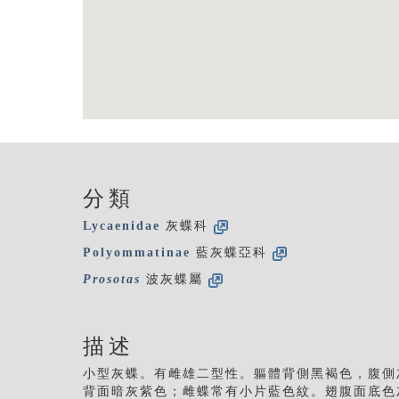
分類
Lycaenidae
灰蝶科
Polyommatinae
藍灰蝶亞科
Prosotas
波灰蝶屬
描述
小型灰蝶。有雌雄二型性。軀體背側黑褐色，腹側
背面暗灰紫色；雌蝶常有小片藍色紋。翅腹面底色