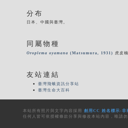
分布
日本、中國與臺灣。
同屬物種
Oroplema
oyamana
(Matsumura, 1931)
虎皮
友站連結
臺灣飛蛾資訊分享站
臺灣生命大百科
本站所有
照片與文字內容
採用
創用CC 姓名標示-非
任何人皆可依授權條款分享與修改本站內容，唯請勿