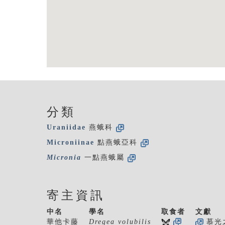
分類
Uraniidae
燕蛾科
Microniinae
點燕蛾亞科
Micronia
一點燕蛾屬
寄主資訊
中名
學名
取食者
文獻
華他卡藤
Dregea volubilis
慕光