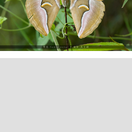
學名:
Samia wangi
♂ 攝影:吳士緯