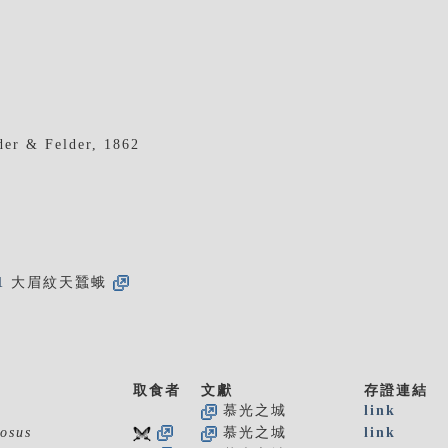
er & Felder, 1862
1
大眉紋天蠶蛾
取食者
文獻
存證連結
慕光之城
link
osus
慕光之城
link