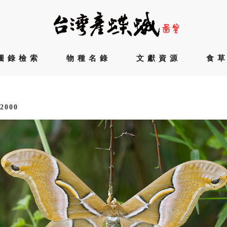
圖錄檢索
物種名錄
文獻資源
食
2000