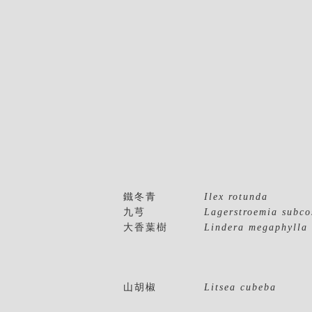
鐵冬青
Ilex rotunda
九芎
Lagerstroemia subco
大香葉樹
Lindera megaphylla
山胡椒
Litsea cubeba