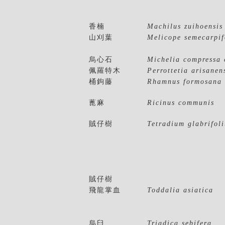
香楠
Machilus zuihoensis
山刈葉
Melicope semecarpif
烏心石
Michelia compressa 
佩羅特木
Perrottetia arisanen
桶鉤藤
Rhamnus formosana
蓖麻
Ricinus communis
賊仔樹
Tetradium glabrifol
賊仔樹
飛龍掌血
Toddalia asiatica
烏臼
Triadica sebifera