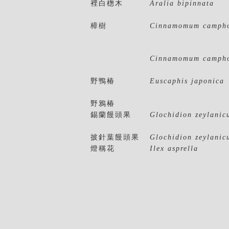
裡白楤木
Aralia bipinnata
樟樹
Cinnamomum camph
Cinnamomum campho
野鴨椿
Euscaphis japonica
野鴉椿
錫蘭饅頭果
Glochidion zeylanic
披針葉饅頭果
Glochidion zeylanic
燈稱花
Ilex asprella