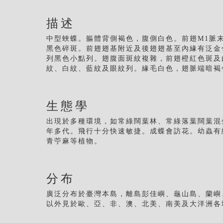
描述
中型蛺蝶。軀體背側褐色，腹側白色。前翅M1脈
黑色碎斑。前翅翅基附近及後翅翅基至內緣有泛金
列黑色小點列。翅腹面斑紋複雜，前翅橙紅色斑及
紋、白紋、藍紋及眼紋列。緣毛白色，翅脈端暗褐
生態學
出現於多種環境，如常綠闊葉林、常綠落葉闊葉混
年多代。飛行十分快速敏捷。成蝶會訪花。幼蟲有
青苧麻等植物。
分布
廣泛分布於臺灣本島，離島彭佳嶼、龜山島、蘭嶼
以外見於歐、亞、非、澳、北美、南美及大洋洲各