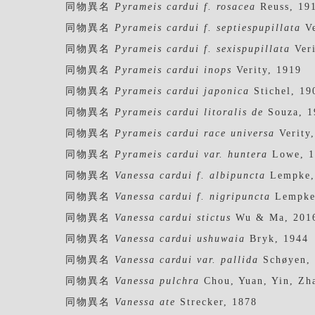
同物異名
Pyrameis cardui f. rosacea
Reuss, 19
同物異名
Pyrameis cardui f. septiespupillata
Ve
同物異名
Pyrameis cardui f. sexispupillata
Veri
同物異名
Pyrameis cardui inops
Verity, 1919
同物異名
Pyrameis cardui japonica
Stichel, 19
同物異名
Pyrameis cardui litoralis de
Souza, 1
同物異名
Pyrameis cardui race universa
Verity
同物異名
Pyrameis cardui var. huntera
Lowe, 1
同物異名
Vanessa cardui f. albipuncta
Lempke,
同物異名
Vanessa cardui f. nigripuncta
Lempke
同物異名
Vanessa cardui stictus
Wu & Ma, 201
同物異名
Vanessa cardui ushuwaia
Bryk, 1944
同物異名
Vanessa cardui var. pallida
Schøyen,
同物異名
Vanessa pulchra
Chou, Yuan, Yin, Zh
同物異名
Vanessa ate
Strecker, 1878