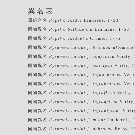
異名表
原組合名
Papilio cardui
Linnaeus, 1758
同物異名
Papilio belladonna
Linnaeus, 1758
同物異名
Papilio carduelis
Cramer, 1775
同物異名
Pyrameis cardui f. brunnea-albimacu
同物異名
Pyrameis cardui f. conjuncta
Verity, 
同物異名
Pyrameis cardui f. emielymi
Verity, 
同物異名
Pyrameis cardui f. infaochracea
Verit
同物異名
Pyrameis cardui f. infrabrunnea
Verit
同物異名
Pyrameis cardui f. infraflava
Verity,
同物異名
Pyrameis cardui f. infragrisea
Verity
同物異名
Pyrameis cardui f. infranigrans
Verit
同物異名
Pyrameis cardui f. minor
Cockerell, 
同物異名
Pyrameis cardui f. ochracea
Reuss, 1