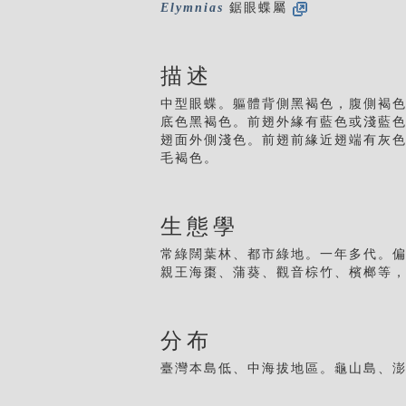
Elymnias
鋸眼蝶屬
描述
中型眼蝶。軀體背側黑褐色，腹側褐色
底色黑褐色。前翅外緣有藍色或淺藍
翅面外側淺色。前翅前緣近翅端有灰色
毛褐色。
生態學
常綠闊葉林、都市綠地。一年多代。
親王海棗、蒲葵、觀音棕竹、檳榔等
分布
臺灣本島低、中海拔地區。龜山島、