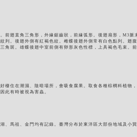
。前翅直角三角形，外緣鋸齒狀，前緣弧形。後翅扇形，M3脈
色紋列。後翅外側有紅褐色紋。雌蝶後翅外側常有白色點列。翅
三角斑。雄蝶後翅中室前側有卵形灰色性標，上具褐色毛束。前翅
偏好棲住在潮濕、陰暗場所，會吸食腐果。取食各種棕櫚科植物
，因此有時被視為害蟲。
澎湖、馬祖、金門均有記錄。臺灣分布於東洋區大部份地域及小