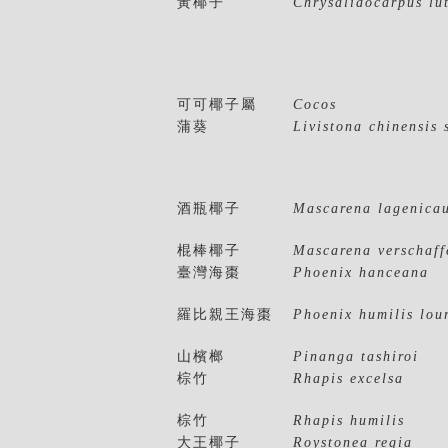
黃椰子
Chrysalidocarpus lu
可可椰子屬
Cocos
蒲葵
Livistona chinensis
酒瓶椰子
Mascarena lagenicau
棍棒椰子
Mascarena verschaffe
臺灣海棗
Phoenix hanceana
羅比親王海棗
Phoenix humilis lour
山檳榔
Pinanga tashiroi
棕竹
Rhapis excelsa
棕竹
Rhapis humilis
大王椰子
Roystonea regia