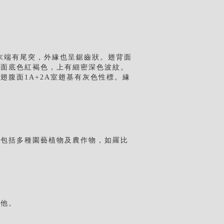
末端有尾突，外緣也呈鋸齒狀。翅背面
腹面底色紅褐色，上有細密深色波紋。
腹面1A+2A室翅基有灰色性標。緣
，包括多種園藝植物及農作物，如羅比
巽他。