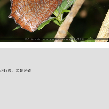
學名:
Elymnias hypermnestra hainana
攝影:林淑芳
袖鋸眼蝶、紫鋸眼蝶