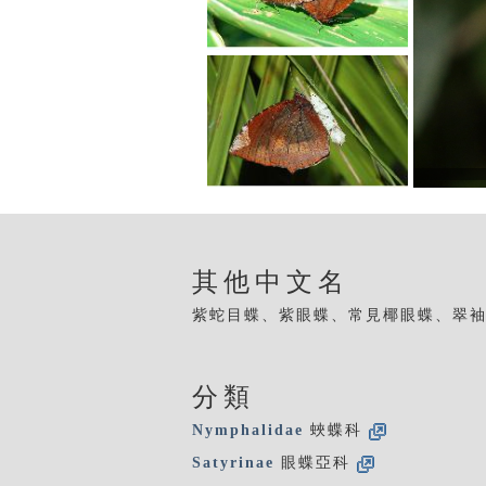
其他中文名
紫蛇目蝶、紫眼蝶、常見椰眼蝶、翠
分類
Nymphalidae
蛺蝶科
Satyrinae
眼蝶亞科