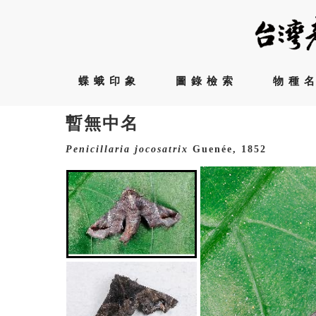
蝶蛾印象
圖錄檢索
物種
暫無中名
Penicillaria
jocosatrix
Guenée, 1852