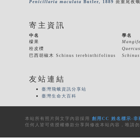
Penicillaria
maculata
Butler, 1889
斑重尾夜
寄主資訊
中名
學名
檬果
Mangife
栓皮櫟
Quercus
巴西胡椒木 Schinus terebinthifolinus
Schinus
友站連結
臺灣飛蛾資訊分享站
臺灣生命大百科
本站所有
照片與文字內容
採用
創用CC 姓名標示-非
任何人皆可依授權條款分享與修改本站內容，唯請勿