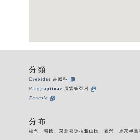
分類
Erebidae
裳蛾科
Pangraptinae
眉裳蛾亞科
Egnasia
分布
緬甸、泰國、東北喜瑪拉雅山區、臺灣、馬來半島