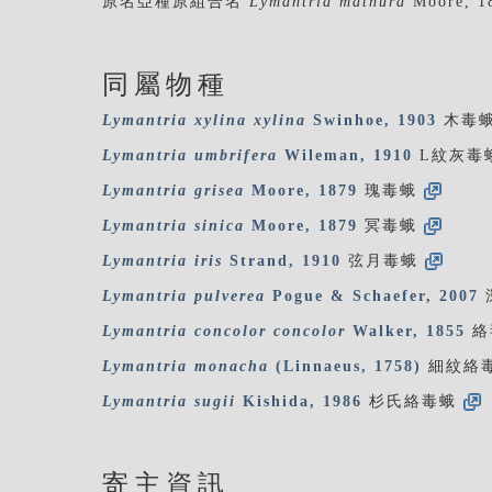
原名亞種原組合名
Lymantria mathura
Moore, 1
同屬物種
Lymantria
xylina
xylina
Swinhoe, 1903
木毒
Lymantria
umbrifera
Wileman, 1910
L紋灰毒
Lymantria
grisea
Moore, 1879
瑰毒蛾
Lymantria
sinica
Moore, 1879
冥毒蛾
Lymantria
iris
Strand, 1910
弦月毒蛾
Lymantria
pulverea
Pogue & Schaefer, 2007
Lymantria
concolor
concolor
Walker, 1855
絡
Lymantria
monacha
(Linnaeus, 1758)
細紋絡
Lymantria
sugii
Kishida, 1986
杉氏絡毒蛾
寄主資訊