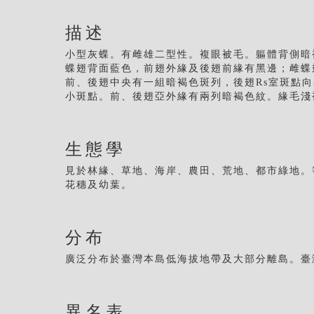
描述
小型灰蝶。有雌雄二型性。複眼被毛。軀體背側暗
蝶翅背面藍色，前翅外緣及後翅前緣有黑邊；雌蝶
前、後翅中央有一組暗褐色斑列，後翅Rs室斑點
小斑點。前、後翅亞外緣有兩列暗褐色紋。緣毛淺
生態學
見於林緣、草地、海岸、農田、荒地、都市綠地。
花穗及幼葉。
分布
廣泛分布於臺灣本島低海拔地帶及大部分離島。臺
異名表