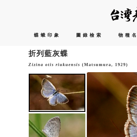
蝶蛾印象
圖錄檢索
物種
折列藍灰蝶
Zizina
otis
riukuensis
(Matsumura, 1929)