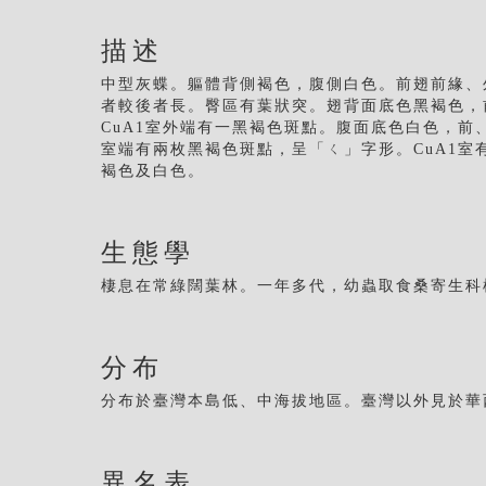
描述
中型灰蝶。軀體背側褐色，腹側白色。前翅前緣、外
者較後者長。臀區有葉狀突。翅背面底色黑褐色，
CuA1室外端有一黑褐色斑點。腹面底色白色，
室端有兩枚黑褐色斑點，呈「ㄑ」字形。CuA1
褐色及白色。
生態學
棲息在常綠闊葉林。一年多代，幼蟲取食桑寄生科
分布
分布於臺灣本島低、中海拔地區。臺灣以外見於華
異名表