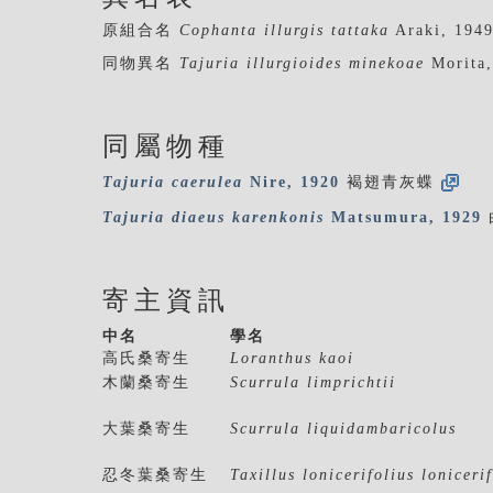
原組合名
Cophanta illurgis tattaka
Araki, 194
同物異名
Tajuria illurgioides minekoae
Morita,
同屬物種
Tajuria
caerulea
Nire, 1920
褐翅青灰蝶
Tajuria
diaeus
karenkonis
Matsumura, 1929
寄主資訊
中名
學名
高氏桑寄生
Loranthus kaoi
木蘭桑寄生
Scurrula limprichtii
大葉桑寄生
Scurrula liquidambaricolus
忍冬葉桑寄生
Taxillus lonicerifolius loniceri