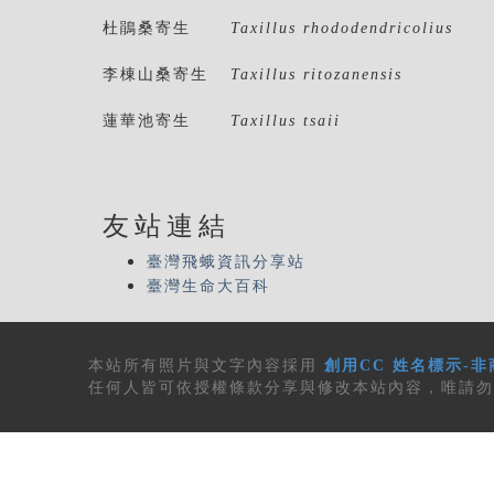
杜鵑桑寄生
Taxillus rhododendricolius
李棟山桑寄生
Taxillus ritozanensis
蓮華池寄生
Taxillus tsaii
友站連結
臺灣飛蛾資訊分享站
臺灣生命大百科
本站所有
照片與文字內容
採用
創用CC 姓名標示-非
任何人皆可依授權條款分享與修改本站內容，唯請勿