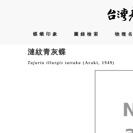
蝶蛾印象
圖錄檢索
物種
漣紋青灰蝶
Tajuria
illurgis
tattaka
(Araki, 1949)