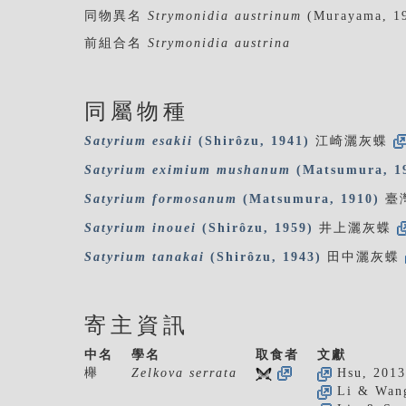
同物異名
Strymonidia austrinum
(Murayama, 1
前組合名
Strymonidia austrina
同屬物種
Satyrium
esakii
(Shirôzu, 1941)
江崎灑灰蝶
Satyrium
eximium
mushanum
(Matsumura, 1
Satyrium
formosanum
(Matsumura, 1910)
臺
Satyrium
inouei
(Shirôzu, 1959)
井上灑灰蝶
Satyrium
tanakai
(Shirôzu, 1943)
田中灑灰蝶
寄主資訊
中名
學名
取食者
文獻
櫸
Zelkova serrata
Hsu, 2013
Li & Wang