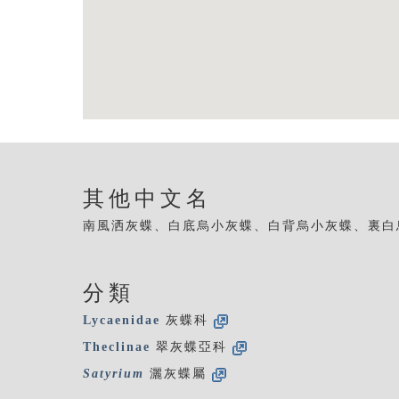
其他中文名
南風洒灰蝶、白底烏小灰蝶、白背烏小灰蝶、裏白
分類
Lycaenidae
灰蝶科
Theclinae
翠灰蝶亞科
Satyrium
灑灰蝶屬