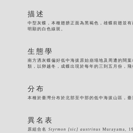
描述
中型灰蝶，本種翅膀正面為黑褐色，雄蝶前翅並有
明顯的白色線斑。
生態學
南方洒灰蝶偏好低中海拔原始崩塌地及周遭的闊葉
類，以卵越冬，成蝶出現於每年的三到五月份，飛
分布
本種於臺灣分布於北部至中部的低中海拔山區，臺
異名表
原組合名
Styrmon [sic] austrinus
Murayama, 1