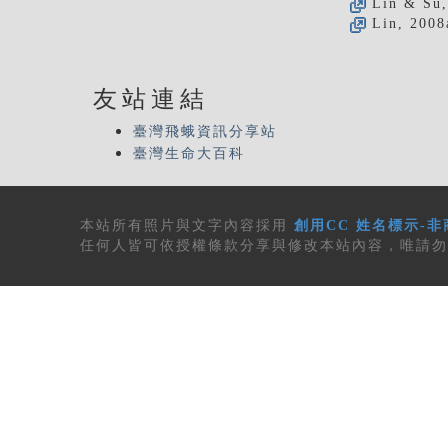
Lin & Su,
Lin, 2008
友站連結
臺灣飛蛾資訊分享站
臺灣生命大百科
本站所有
照片與文字內容
採用
創用CC 姓名標示-非
任何人皆可依授權條款分享與修改本站內容，唯請勿