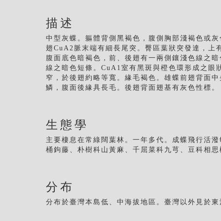
描述
中型灰蝶。軀體背側黑褐色，腹側胸部淺褐色或灰
翅CuA2脈末端有細長尾突。臀區葉狀突發達，
腹面底色暗褐色，前、後翅有一兩側鑲淺色線之暗
線之暗色短條。CuA1室有黑斑與橙色環形成之
窄，於後翅約略等寬。緣毛褐色。雄蝶前翅背面中央
鱗，腹面後緣具長毛。後翅背面翅基有灰色性標。
生態學
主要棲息在常綠闊葉林。一年多代。成蝶飛行活潑
桶鉤藤、朴樹科山黃麻、千屈菜科九芎、豆科相思
分布
分布於臺灣本島低、中海拔地區。臺灣以外見於東