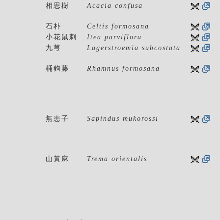
相思樹
Acacia confusa
石朴
Celtis formosana
小花鼠刺
Itea parviflora
九芎
Lagerstroemia subcostata
桶鉤藤
Rhamnus formosana
無患子
Sapindus mukorossi
山黃麻
Trema orientalis