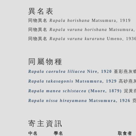
異名表
同物異名
Rapala horishana
Matsumura, 1919
同物異名
Rapala varuna horishana
Matsumura,
同物異名
Rapala varuna kuraruna
Umeno, 193
同屬物種
Rapala
caerulea
liliacea
Nire, 1920
堇彩燕灰
Rapala
takasagonis
Matsumura, 1929
高砂燕
Rapala
manea
schistacea
(Moore, 1879)
泥黃
Rapala
nissa
hirayamana
Matsumura, 1926
寄主資訊
中名
學名
取食者