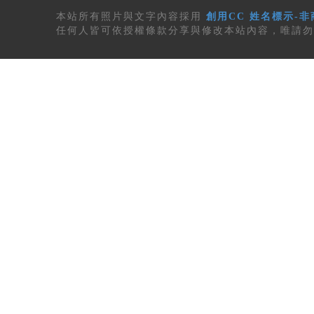
本站所有
照片與文字內容
採用
創用CC 姓名標示-非
任何人皆可依授權條款分享與修改本站內容，唯請勿