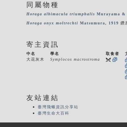
同屬物種
Horaga
albimacula
triumphalis
Murayama & S
Horaga
onyx
moltrechti
Matsumura, 1919
鑽
寄主資訊
中名
學名
取食者
大花灰木
Symplocos macrostroma
友站連結
臺灣飛蛾資訊分享站
臺灣生命大百科