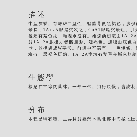
描述
中型灰蝶。有雌雄二型性。軀體背側黑褐色，腹側
最長，1A+2A脈尾突次之，CuA1脈尾突最短
後翅有紫色紋，雌蝶則沒有。雄蝶前翅腹面1A+2
於1A+2A脈後方者橢圓形、淺褐色。翅腹面底色
狀，於後翅成W字形。前翅中室端有一同色短條。
端有一黑褐色斑點。1A+2A室端有雙重金屬色短
生態學
棲息在常綠闊葉林。一年一代。飛行緩慢，會訪花
分布
本種是特有種。主要見於臺灣本島北部中海拔地區