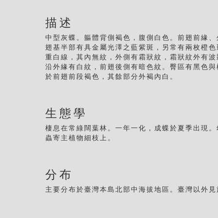
描述
中型灰蝶。軀體背側褐色，腹側白色。前翅前緣、
翅基半部有具金屬光澤之藍紫斑，另常有兩枚橙色
重白線，其內無紋，外側有霜狀紋，霜狀紋外有波
沿外緣有白紋，前翅後側有暗色紋。臀區有黑色與
於前翅前段褐色，其餘部分外褐內白。
生態學
棲息在常綠闊葉林。一年一化，成蝶於夏季出現。
蟲寄主植物細枝上。
分布
主要分布於臺灣本島北部中海拔地區。臺灣以外見