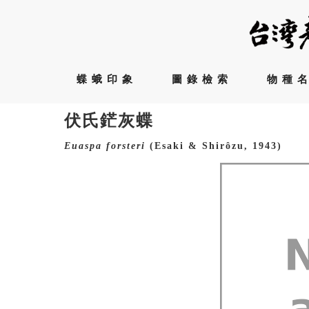
蝶蛾印象
圖錄檢索
物種
伏氏鋩灰蝶
Euaspa
forsteri
(Esaki & Shirôzu, 1943)