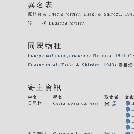
異名表
原組合名
Thecla forsteri
Esaki & Shirôzu, 194
誤 拼
Euasapa forsteri
同屬物種
Euaspa
milionia
formosana
Nomura, 1931
鋩
Euaspa
tayal
(Esaki & Shirôzu, 1943)
泰雅鋩
寄主資訊
中名
學名
取食者
文
長尾栲
Castanopsis carlesii
H
L
L
L
L
反刺苦櫧
Castanopsis eyrei
L