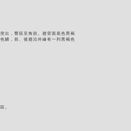
外突出，臀區呈角狀。翅背面底色黑褐
褐色鱗，前、後翅沿外緣有一列黑褐色
地區。