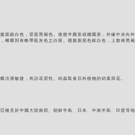
體腹面銀白色，背面黑褐色。後翅半圓形或橢圓形，外緣中央向
斑，雌蝶則有略帶藍灰色之白斑。翅腹面底色銀白色，上散佈黑
成蝶活潑敏捷，有訪花習性。幼蟲取食豆科植物的幼葉與花。
他亞種見於中國大陸南部、朝鮮半島、日本、中南半島、印度等