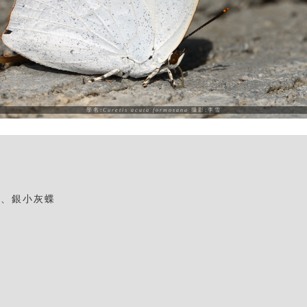
學名:
Curetis acuta formosana
攝影:李雪
蝶、銀小灰蝶