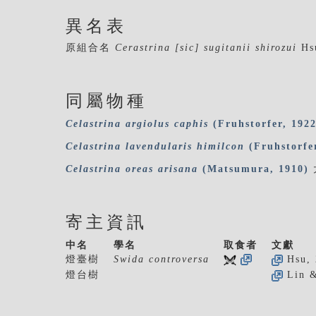
異名表
原組合名
Cerastrina [sic] sugitanii shirozui
Hs
同屬物種
Celastrina
argiolus
caphis
(Fruhstorfer, 1922
Celastrina
lavendularis
himilcon
(Fruhstorfe
Celastrina
oreas
arisana
(Matsumura, 1910)
寄主資訊
中名
學名
取食者
文獻
燈臺樹
Swida controversa
Hsu, 
燈台樹
Lin &