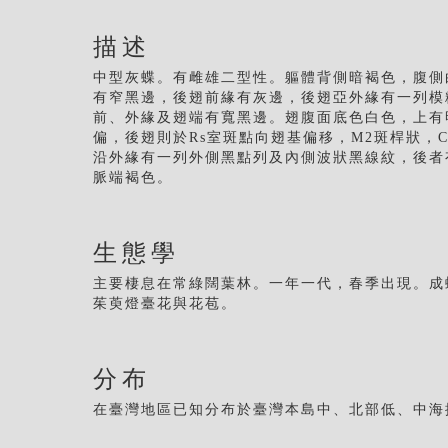
描述
中型灰蝶。有雌雄二型性。軀體背側暗褐色，腹側
有窄黑邊，後翅前緣有灰邊，後翅亞外緣有一列模
前、外緣及翅端有寬黑邊。翅腹面底色白色，上有
偏，後翅則於Rs室斑點向翅基偏移，M2斑桿狀，
沿外緣有一列外側黑點列及內側波狀黑線紋，後者
脈端褐色。
生態學
主要棲息在常綠闊葉林。一年一代，春季出現。成
茱萸燈臺花與花苞。
分布
在臺灣地區已知分布於臺灣本島中、北部低、中海