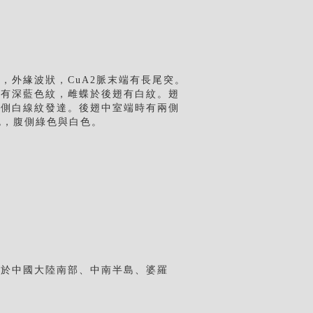
，外緣波狀，CuA2脈末端有長尾突。
份有深藍色紋，雌蝶於後翅有白紋。翅
外側白線紋發達。後翅中室端時有兩側
色，腹側綠色與白色。
見於中國大陸南部、中南半島、婆羅