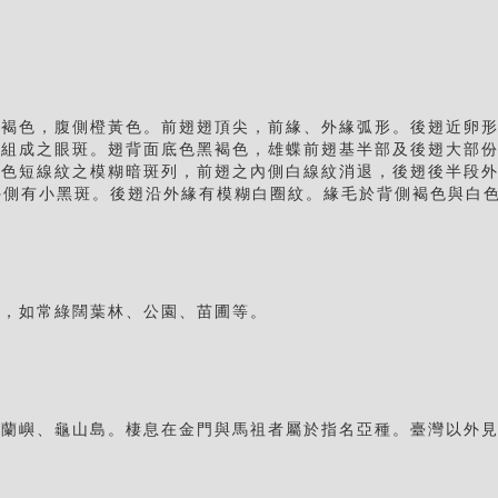
褐色，腹側橙黃色。前翅翅頂尖，前緣、外緣弧形。後翅近卵形
紋組成之眼斑。翅背面底色黑褐色，雄蝶前翅基半部及後翅大部
白色短線紋之模糊暗斑列，前翅之內側白線紋消退，後翅後半段
2室外側有小黑斑。後翅沿外緣有模糊白圈紋。緣毛於背側褐色與白
境，如常綠闊葉林、公園、苗圃等。
括蘭嶼、龜山島。棲息在金門與馬祖者屬於指名亞種。臺灣以外