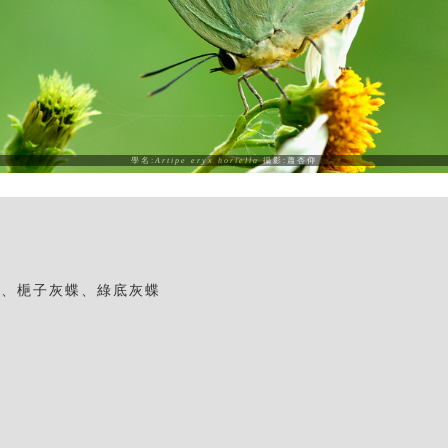
學名:
Artipe eryx horiella
攝影:蕭杏仰
蝶、梔子灰蝶、綠底灰蝶