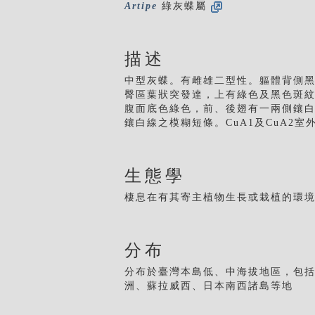
Artipe
綠灰蝶屬
描述
中型灰蝶。有雌雄二型性。軀體背側黑
臀區葉狀突發達，上有綠色及黑色斑
腹面底色綠色，前、後翅有一兩側鑲
鑲白線之模糊短條。CuA1及CuA
生態學
棲息在有其寄主植物生長或栽植的環
分布
分布於臺灣本島低、中海拔地區，包
洲、蘇拉威西、日本南西諸島等地