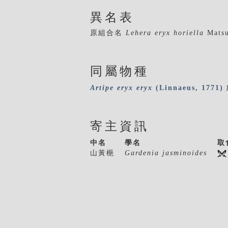
異名表
原組合名
Lehera eryx horiella
Matsu
同屬物種
Artipe
eryx
eryx
(Linnaeus, 1771)
寄主資訊
中名
學名
取
山黃梔
Gardenia jasminoides