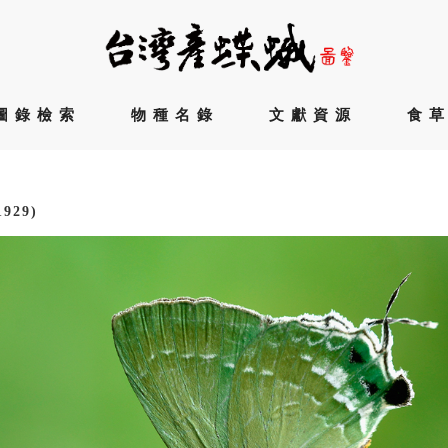
圖錄檢索
物種名錄
文獻資源
食
1929)