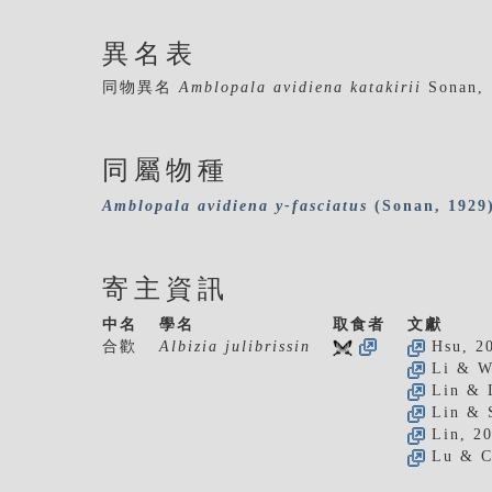
異名表
同物異名
Amblopala avidiena katakirii
Sonan, 
同屬物種
Amblopala
avidiena
y-fasciatus
(Sonan, 1929
寄主資訊
中名
學名
取食者
文獻
合歡
Albizia julibrissin
Hsu, 2
Li & W
Lin & 
Lin & 
Lin, 2
Lu & C