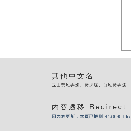
其他中文名
玉山黃斑弄蝶、赭挵蝶、白斑赭弄蝶
內容遷移 Redirect 
因內容更新，本頁已搬到 445000
The