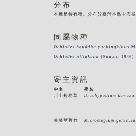
分布
本種是特有種。分布於臺灣本島中海
同屬物種
Ochlodes
bouddha
yuchingkinus
Mu
Ochlodes
niitakana
(Sonan, 1936)
寄主資訊
中名
學名
川上短柄草
Brachypodium kawaka
曲膝莖莠竹
Microstegium genicul