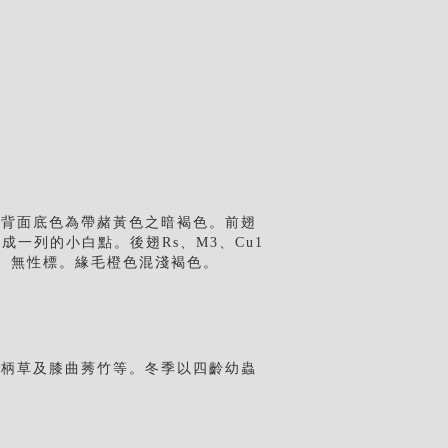
翅背面底色為帶赭黃色之暗褐色。前翅
成一列的小白點。後翅Rs、M3、Cu1
白、無性標。緣毛橙色混淺褐色。
短柄草及膝曲莠竹等。冬季以四齡幼蟲