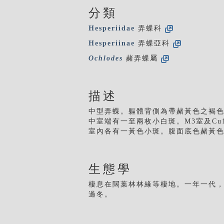
分類
Hesperiidae
弄蝶科
Hesperiinae
弄蝶亞科
Ochlodes
赭弄蝶屬
描述
中型弄蝶。軀體背側為帶赭黃色之褐
中室端有一至兩枚小白斑。M3室及Cu1
室內各有一黃色小斑。腹面底色赭黃色
生態學
棲息在闊葉林林緣等棲地。一年一代
過冬。