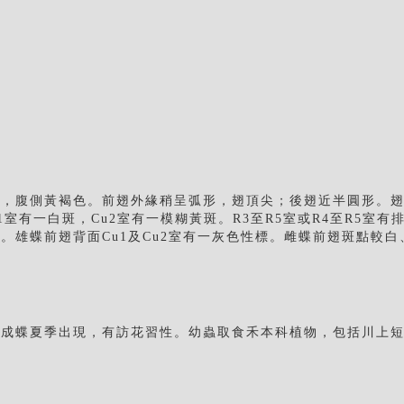
色，腹側黃褐色。前翅外緣稍呈弧形，翅頂尖；後翅近半圓形。
室有一白斑，Cu2室有一模糊黃斑。R3至R5室或R4至R5室有排
。雄蝶前翅背面Cu1及Cu2室有一灰色性標。雌蝶前翅斑點較
，成蝶夏季出現，有訪花習性。幼蟲取食禾本科植物，包括川上