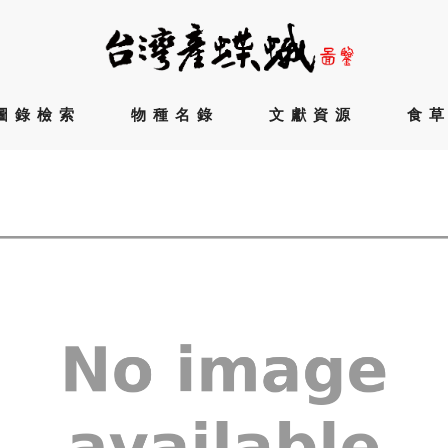
圖錄檢索
物種名錄
文獻資源
食
)