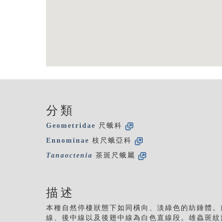
分類
Geometridae
尺蛾科
Ennominae
枝尺蛾亞科
Tanaoctenia
茶斑尺蛾屬
描述
本種自然停棲狀態下如同橫向、淡綠色的紡錘體。
線、後中線以及後翅中線為白色直線段。雄蟲斑紋