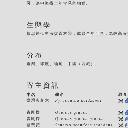
斑，為中海拔全年常見的物種。
生態學
棲息於低中海拔森林帶；成蟲全年可見，為較高海
分布
臺灣、印度、緬甸、中國（西藏）。
寄主資訊
中名
學名
取食
臺灣火刺木
Pyracantha koidzumii
青剛櫟
Quercus glauca
青剛櫟
Quercus glauca glauca
蔓黃菀
Senecio scandens scandens