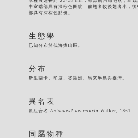
本種展翅長約 22-28 mm；雄蟲觸角纖毛狀，
中室端部具有深棕色圈紋，前翅者較後翅者小，後
部具有深棕色點斑。
生態學
已知分布於低海拔山區。
分布
斯里蘭卡、印度、婆羅洲、馬來半島與臺灣。
異名表
原組合名
Anisodes? decretaria
Walker, 1861
同屬物種