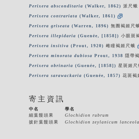
Perixera
absconditaria
(Walker, 1862)
派尺蛾
Perixera
contrariata
(Walker, 1861)
Perixera
griseata
(Warren, 1896)
無圈褐姬尺
Perixera
illepidaria
(Guenée, [1858])
小眼斑
Perixera
insitiva
(Prout, 1920)
雌瞳褐姬尺蛾
Perixera
minorata
dubiosa
Prout, 1938
隱帶
Perixera
obrinaria
(Guenée, [1858])
星斑姬尺
Perixera
sarawackaria
(Guenée, 1857)
花斑褐
寄主資訊
中名
學名
細葉饅頭果
Glochidion rubrum
披針葉饅頭果
Glochidion zeylanicum lanceol