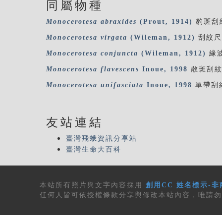
同屬物種
Monocerotesa
abraxides
(Prout, 1914)
豹斑刮
Monocerotesa
virgata
(Wileman, 1912)
刮紋尺
Monocerotesa
conjuncta
(Wileman, 1912)
緣
Monocerotesa
flavescens
Inoue, 1998
散斑刮
Monocerotesa
unifasciata
Inoue, 1998
單帶刮
友站連結
臺灣飛蛾資訊分享站
臺灣生命大百科
本站所有
照片與文字內容
採用
創用CC 姓名標示-非
任何人皆可依授權條款分享與修改本站內容，唯請勿