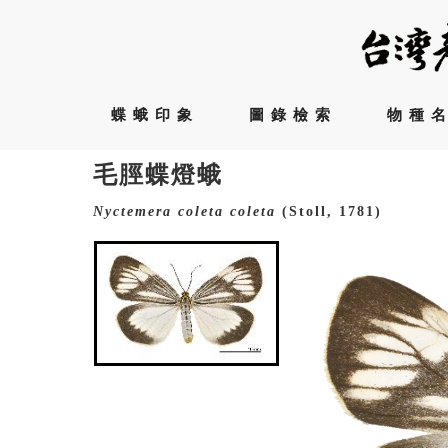
蝶蛾印象
圖錄檢索
物種
毛脛蝶燈蛾
Nyctemera
coleta
coleta
(Stoll, 1781)