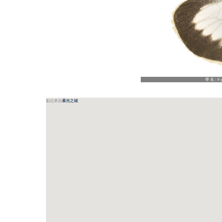
學名:
N
點位來自
慕光之城