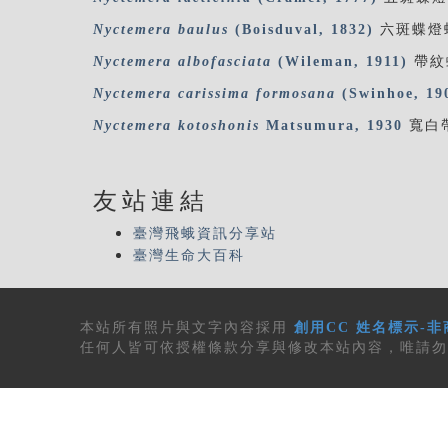
Nyctemera
baulus
(Boisduval, 1832)
六斑蝶燈
Nyctemera
albofasciata
(Wileman, 1911)
帶紋
Nyctemera
carissima
formosana
(Swinhoe, 19
Nyctemera
kotoshonis
Matsumura, 1930
寬白
友站連結
臺灣飛蛾資訊分享站
臺灣生命大百科
本站所有
照片與文字內容
採用
創用CC 姓名標示-非
任何人皆可依授權條款分享與修改本站內容，唯請勿