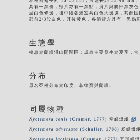
本種前翅長約 16-23 mm，展翅長約 33-4
具有一黑斑，頸片亦有一黑點，肩片與胸部黑灰色
呈白色條斑，後中段各翅室具白色大斑塊，其餘區
部前2/3段白色，其後黃色，各節背方具有一黑點
生態學
棲息於蘭嶼淺山開闊區；成蟲主要發生於夏季，常
分布
原名亞種分布於印度、菲律賓與蘭嶼。
同屬物種
Nyctemera
cenis
(Cramer, 1777)
空蝶燈蛾
Nyctemera
adversata
(Schaller, 1788)
粉蝶燈
Nyctemera
lacticinia
(Cramer, 1777)
五斑蝶燈